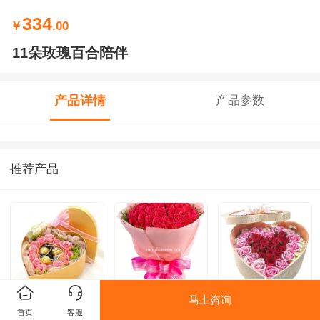
334
￥
.00
11朵玫瑰百合陪伴
产品详情
产品参数
推荐产品
马上咨询
17朵粉玫瑰知心
99朵玫瑰执着的
31朵玫瑰甜蜜
首页
客服