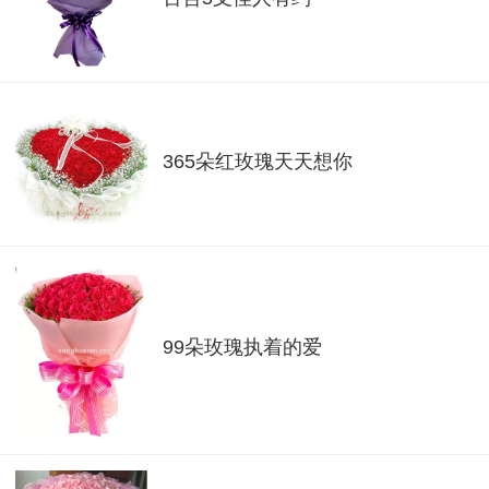
365朵红玫瑰天天想你
99朵玫瑰执着的爱