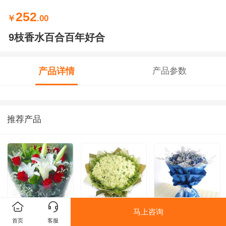
252
￥
.00
9枝香水百合百年好合
产品详情
产品参数
推荐产品
马上咨询
11朵红玫瑰相爱
99朵白玫瑰白色
18朵蓝玫瑰永恒
首页
客服